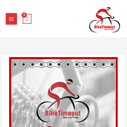
ילוג
תוכן
טווח
כמות
מחירים:
של
4Chain
עד
-
מגבונים
לניקוי
ושימון
שרשרת
אופניים