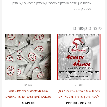
אחרים כגון שלדה או חלקים מקרבון ו/או חלקים צבועים ו/או חלקי
פלסטיק וגומי.
מוצרים קשורים
טווח
למוצר
מחירים:
זה
יש
עד
מספר
סוגים.
ניתן
לבחור
את
האפשרויות
מוצרים
מוצרים
בעמוד
4Chain & 4Hands – זוג מגבונים,
4Chain לקבוצות רוכבים – 200
המוצר
לניקוי ושימון שרשרת ולניקוי ידיים
מגבונים לניקוי ושימון שרשרת אופניים
₪
249.00
₪
95.00
–
₪
12.00