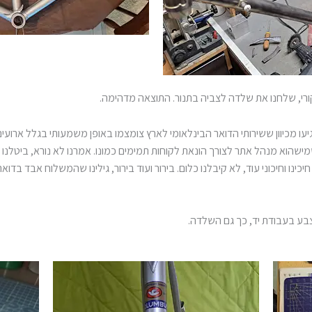
רי, שלחנו את שלדה לצביה בתנור. התוצאה מדהימה.
גיעו מכיוון ששירותי הדואר הבינלאומי לארץ צומצמו באופן משמעותי בגלל ארוע
שהוא מנהל אתר לצורך הונאת לקוחות תמימים כמונו. אמרנו לא נורא, ביטלנ
ינו וחיכוני עוד, לא קיבלנו כלום. בירור ועוד בירור, גילינו שהמשלוח אבד בדוא
בע בעבודת יד, כך גם השלדה.