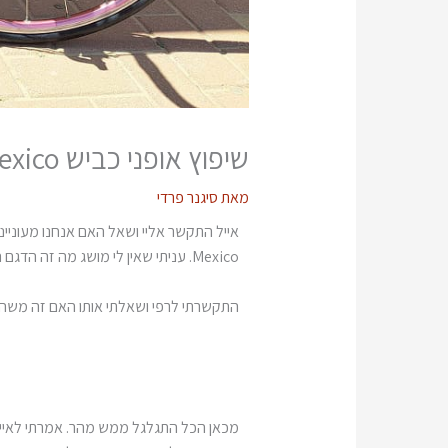
שיפוץ אופני כביש Colnago Mexico
מאת
סיגנר פרדי
Mexico. עניתי שאין לי מושג מה זה הדגם המדובר, אני רק מכיר את המותג Colnago ואפילו שמעתי על גדולתו של המייסד, ארנסטו קולנגו.
התקשרתי לרפי ושאלתי אותו האם זה משהוא
מכאן הכל התגלגל ממש מהר. אמרתי לאייל שא