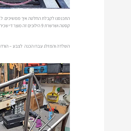
קסטה ושרשרת 9 הילוכים זה מוצר די שכיח. גם הבלמים לא היו במצב מי יודע מה אך לא מסובך למצוא רפידות חדשות ובמידת הצורך קפיצים חדשים.
השלדה והמזלג עברו הכנה לצבע – הורדת 