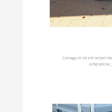
אייל התקשר אליי ושאל האם אנחנו מעוניינים לסייע לו בשיפוץ אופני כביש ישנים ומוזנחים. שאלתי על מה מדובר ואז שאל אותי האם אני יודע מה זה Colnago