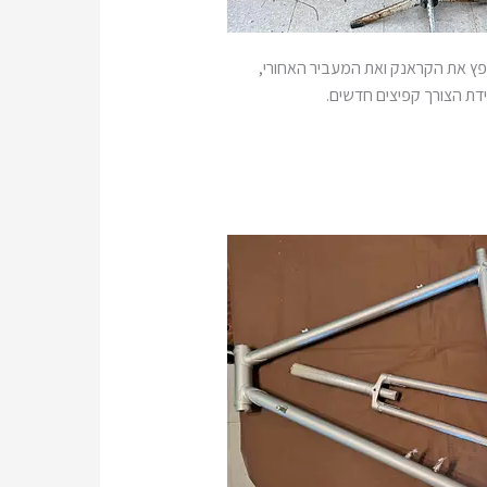
ם מערכות 9 הילוכים. התחלנו לבדוק כיצד לשפץ את הקראנק ואת המעביר האחורי,